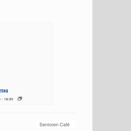
ttag
0
-
16:30
Senioren Café