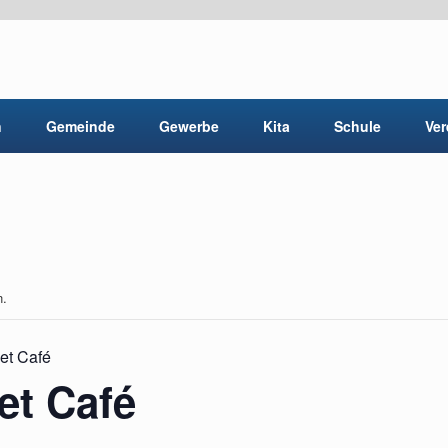
n
Gemeinde
Gewerbe
Kita
Schule
Ver
n.
net Café
et Café