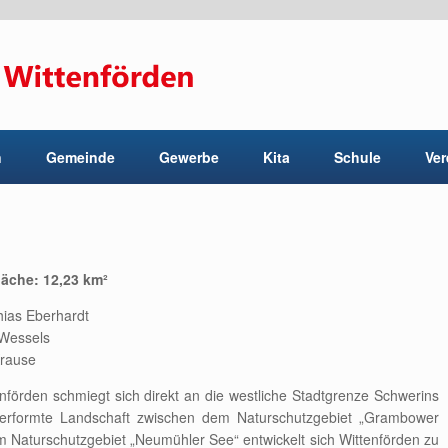
n
Gemeinde
Gewerbe
Kita
Schule
Ver
äche: 12,23 km²
hias Eberhardt
f Wessels
Krause
förden schmiegt sich direkt an die westliche Stadtgrenze Schwerins
l überformte Landschaft zwischen dem Naturschutzgebiet „Grambower
Naturschutzgebiet „Neumühler See“ entwickelt sich Wittenförden zu