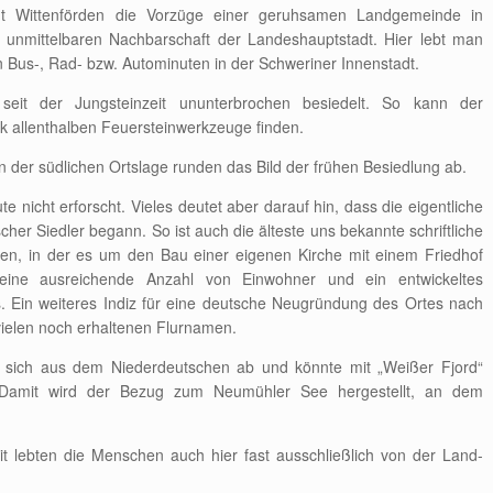
nt Wittenförden die Vorzüge einer geruhsamen Landgemeinde in
unmittelbaren Nachbarschaft der Landeshauptstadt. Hier lebt man
n Bus-, Rad- bzw. Autominuten in der Schweriner Innenstadt.
seit der Jungsteinzeit ununterbrochen besiedelt. So kann der
 allenthalben Feuersteinwerkzeuge finden.
in der südlichen Ortslage runden das Bild der frühen Besiedlung ab.
e nicht erforscht. Vieles deutet aber darauf hin, dass die eigentliche
her Siedler begann. So ist auch die älteste uns bekannte schriftliche
en, in der es um den Bau einer eigenen Kirche mit einem Friedhof
 eine ausreichende Anzahl von Einwohner und ein entwickeltes
. Ein weiteres Indiz für eine deutsche Neugründung des Ortes nach
ielen noch erhaltenen Flurnamen.
t sich aus dem Niederdeutschen ab und könnte mit „Weißer Fjord“
 Damit wird der Bezug zum Neumühler See hergestellt, an dem
t lebten die Menschen auch hier fast ausschließlich von der Land-