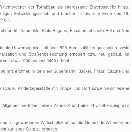
ittenfördener der Torfabbau als interessante Erwerbsquelle hinzu.
räftigen Entwicklungsschub und brachte ihr bis zum Ende des 19.
“ ein.
Kirchdorf für Neumühle, Klein Rogahn, Fasanenhof sowie Hof und Neu
de ein Gewerbegebiet mit über 500 Arbeitsplätzen geschaffen sowie
nalisation und Straßenbeleuchtung erneuert bzw. neu gebaut. Im
l von etwa 1000 auf fast 2400 erhöht.
0 m²) eröffnet, in dem ein Supermarkt, Bäcker, Frisör, Eiscafé und
dschule, Kindertagesstätte mit Krippe und Hort sowie verschiedene
.
n Allgemeinmediziner, einen Zahnarzt und eine Physiotherapiepraxis
te deutlich gewordenen Wirtschaftskraft hat die Gemeinde Wittenförden
it auf lange Sicht zu erhalten.