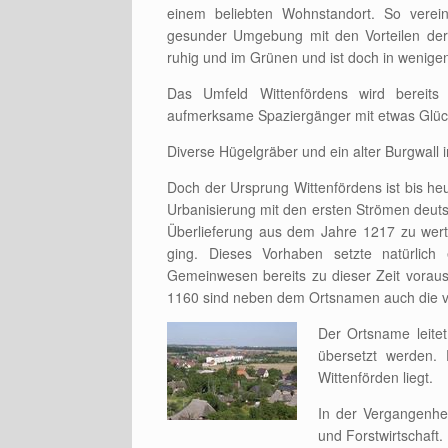
einem beliebten Wohnstandort. So verei
gesunder Umgebung mit den Vorteilen der 
ruhig und im Grünen und ist doch in wenige
Das Umfeld Wittenfördens wird bereits 
aufmerksame Spaziergänger mit etwas Glück
Diverse Hügelgräber und ein alter Burgwall 
Doch der Ursprung Wittenfördens ist bis heut
Urbanisierung mit den ersten Strömen deutsc
Überlieferung aus dem Jahre 1217 zu wert
ging. Dieses Vorhaben setzte natürlich
Gemeinwesen bereits zu dieser Zeit voraus
1160 sind neben dem Ortsnamen auch die v
Der Ortsname leite
übersetzt werden.
Wittenförden liegt.
In der Vergangenhei
und Forstwirtschaft.