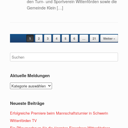
den Turn- und Sportverein Wittenförden sowie die
Gemeinde Klein […]
Beitragsnavigation
1
2
3
4
5
6
…
21
Weiter »
Aktuelle Meldungen
Aktuelle
Meldungen
Neueste Beiträge
Erfolgreiche Premiere beim Mannschaftsturnier in Schwerin
Wittenförden TV
Ein Pflaumenbaum für die jüngsten Einwohner Wittenfördens