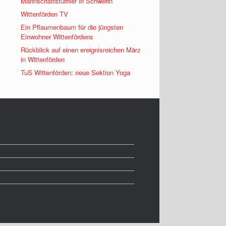
Mannschaftsturnier in Schwerin
Wittenförden TV
Ein Pflaumenbaum für die jüngsten
Einwohner Wittenfördens
Rückblick auf einen ereignisreichen März
in Wittenförden
TuS Wittenförden: neue Sektion Yoga