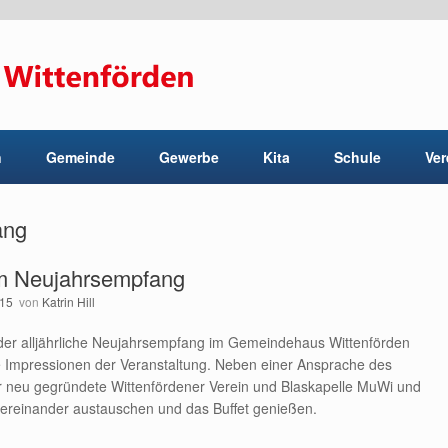
n
Gemeinde
Gewerbe
Kita
Schule
Ver
ang
m Neujahrsempfang
015
von
Katrin Hill
der alljährliche Neujahrsempfang im Gemeindehaus Wittenförden
ige Impressionen der Veranstaltung. Neben einer Ansprache des
er neu gegründete Wittenfördener Verein und Blaskapelle MuWi und
tereinander austauschen und das Buffet genießen.