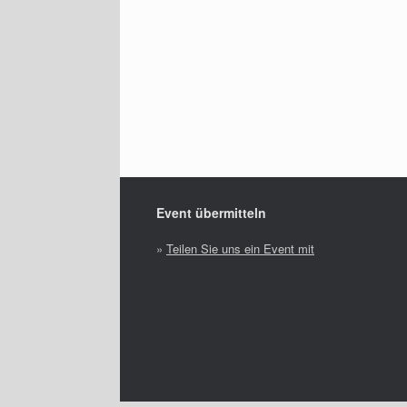
Event übermitteln
»
Teilen Sie uns ein Event mit