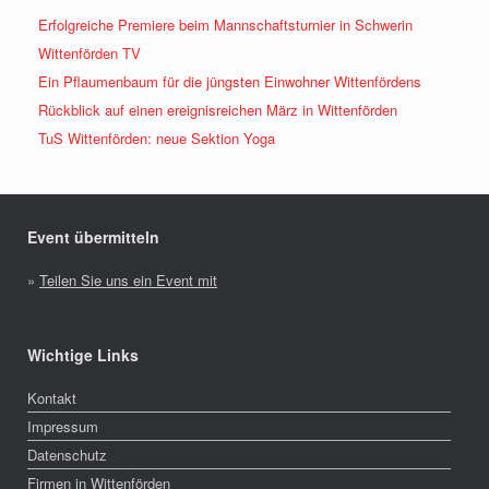
Erfolgreiche Premiere beim Mannschaftsturnier in Schwerin
Wittenförden TV
Ein Pflaumenbaum für die jüngsten Einwohner Wittenfördens
Rückblick auf einen ereignisreichen März in Wittenförden
TuS Wittenförden: neue Sektion Yoga
Event übermitteln
»
Teilen Sie uns ein Event mit
Wichtige Links
Kontakt
Impressum
Datenschutz
Firmen in Wittenförden