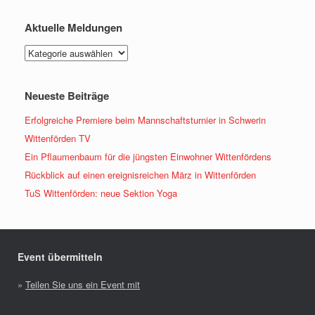
Aktuelle Meldungen
Aktuelle
Meldungen
Neueste Beiträge
Erfolgreiche Premiere beim Mannschaftsturnier in Schwerin
Wittenförden TV
Ein Pflaumenbaum für die jüngsten Einwohner Wittenfördens
Rückblick auf einen ereignisreichen März in Wittenförden
TuS Wittenförden: neue Sektion Yoga
Event übermitteln
»
Teilen Sie uns ein Event mit